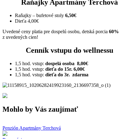
Raňajky Apartmány Terchová
Raňajky – bufetové stoly
6,50€
Dieťa 4,00€
Uvedené ceny platia pre dospelú osobu, detská porcia
60%
z uvedených cien!
Cenník vstupu do wellnessu
1,5 hod. vstup:
dospelá osoba 8,00€
1,5 hod. vstup:
dieťa do 15r. 6,00€
1,5 hod. vstup:
dieťa do 3r. zdarma
Mohlo by Vás zaujímať
Penzión Apartmány Terchová