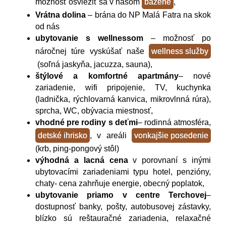
možnosť osviežiť sa v našom
bazéne
,
Vrátna dolina
– brána do NP Malá Fatra na skok
od nás
ubytovanie s wellnessom
– možnosť po
náročnej túre vyskúšať naše
wellness služby
(soľná jaskyňa, jacuzza, sauna),
štýlové a komfortné apartmány
– nové
zariadenie, wifi pripojenie, TV, kuchynka
(ladnička, rýchlovarná kanvica, mikrovlnná rúra),
sprcha, WC, obývacia miestnosť,
vhodné pre rodiny s deťmi
– rodinná atmosféra,
detské ihrisko
, v areáli
vonkajšie posedenie
(krb, ping-pongový stôl)
výhodná a lacná cena
v porovnaní s inými
ubytovacími zariadeniami typu hotel, penzióny,
chaty- cena zahrňuje energie, obecný poplatok,
ubytovanie priamo v centre Terchovej
–
dostupnosť banky, pošty, autobusovej zástavky,
blízko sú reštauračné zariadenia, relaxačné