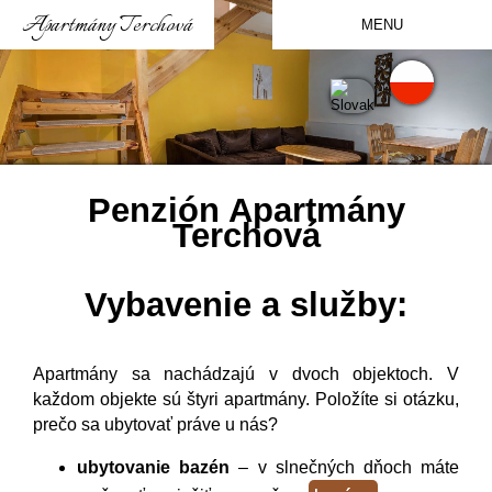
Apartmány Terchová
MENU
HOME
PENZIÓN APARTMÁNY
TERCHOVÁ
KAM NA VÝLET
Penzión Apartmány
Terchová
AKTUÁLNE
CENNÍK
Vybavenie a služby:
REZERVÁCIA
KONTAKTY
Apartmány sa nachádzajú v dvoch objektoch. V
každom objekte sú štyri apartmány. Položíte si otázku,
prečo sa ubytovať práve u nás?
ubytovanie bazén
– v slnečných dňoch máte